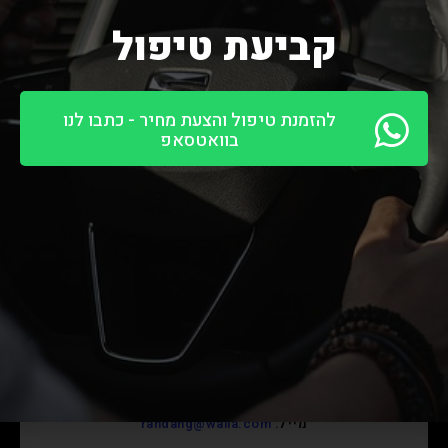
« הקודם
1
2
3
4
5
הבא »
קביעת טיפול
שמור על קשר
להזמנת טיפול והצעת מחיר - כתבו לנו
בוואטסאפ
02-6780790
08:00-16:30
ימי שישי 08:00-11:30
כתובת: בעלי המלאכה 2, ירושלים
מייל:
randang@walla.com