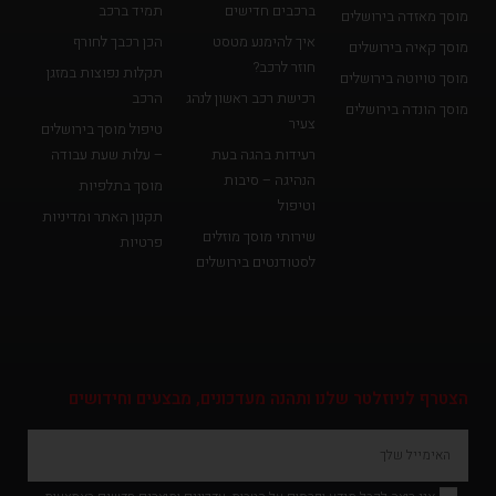
ברכבים חדישים
תמיד ברכב
מוסך מאזדה בירושלים
איך להימנע מטסט
הכן רכבך לחורף
מוסך קאיה בירושלים
חוזר לרכב?
תקלות נפוצות במזגן
מוסך טויוטה בירושלים
רכישת רכב ראשון לנהג
הרכב
מוסך הונדה בירושלים
צעיר
טיפול מוסך בירושלים
רעידות בהגה בעת
– עלות שעת עבודה
הנהיגה – סיבות
מוסך בתלפיות
וטיפול
תקנון האתר ומדיניות
שירותי מוסך מוזלים
פרטיות
לסטודנטים בירושלים
פ
י
י
ס
הצטרף לניוזלטר שלנו ותהנה מעדכונים, מבצעים וחידושים
ב
ו
ק