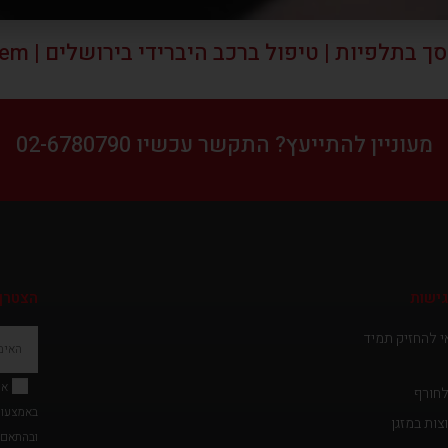
פיות | טיפול ברכב היברידי בירושלים | Garage in Jerusalem
מעוניין להתייעץ?
התקשר עכשיו 02-6780790
פ
ישות
הצטרף 
י
י להחזיק תמיד
י
ס
אנ
לחורף
ב
באמצעות 
צות במזגן
ו
ובהתאם 