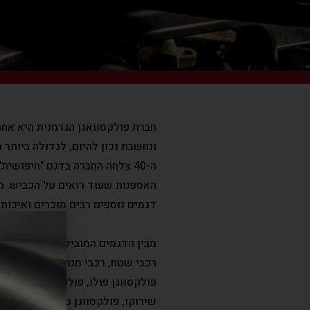
חברת פולקסוואגן הגרמנית היא אחת
ונחשבת נכון להיום, לגדולה ביותר 
ה-40 צלחה החברה בדגם "חיפוש
האספנות שעוד רואים על הכביש. מא
דגמים נוספים רבים מוכרים ואיכותי
מבין הדגמים המובילים כיום בישרא
רכבי שטח, רכבי מנהלים, רכבים מסח
פולקסווגן פולו, פולקסווגן פאסאט, 
שירוקו, פולקסווגן טיגואן ועוד.