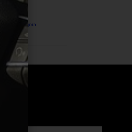
מוסך פולקסוואגן ב