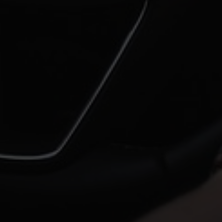
קראתי ואני מסכים/ה ל
תקנון
של
להזמנת טיפול והצ