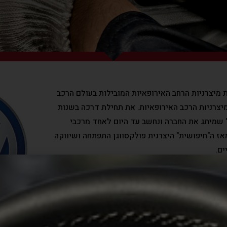
 מיצרניות הרחב האירופאיות המובילות בעולם הרכב
מיצרניות הרכב האירופאיות. את תחילת דרכה בשנות
ית" שמיתג את החברה ונחשב עד היום לאחד מרכבי
ז ה"חיפושית" היצרנית פולקסווגן התפתחה ושיווקה
ים.
ל של חברת פולקסוואגן ניתן למנות רכבים משפחתיים,
ריים ועוד. הדגמים המובילים הם: פולקסווגן גולף,
פולקסווגן פאר פייטון, פולקסווגן איוס, פולקסווגן