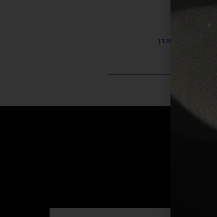
לים
|
מוסך ראנדן