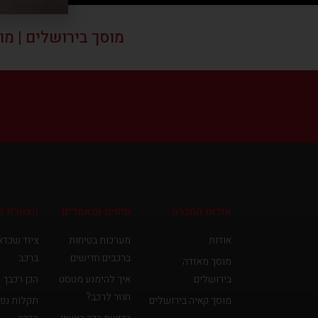
מוסך בירושלים | מוסך בתל
אודות החברה
טיפים ומאמרים
הצהרת נג
אודות
מערכות בטיחות
ציוד שכדא
ברכבים חדישים
ברכב
מוסך מאזדה
בירושלים
איך להימנע מטסט
הכן רכבך 
חוזר לרכב?
מוסך קאיה בירושלים
תקלות נפו