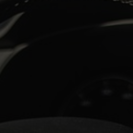
גן השונים, בודאי ישמחו לדעת על
מוסך בירושלים
מוביל וטוב עבור רכ
צועי.
וואגן ליהנות ממגוון שירותי רכב מתקדמים ומקיפים עבור רכביכם. מו
ירופאים ויפנים. כל רכב הנכנס לטיפול במוסך ראנדן זוכה לטיפולים א
וואגן
מורשים בירושלים והסביבה.
ירותי רכב: מכונאות רכב, טיפולים תקופתיים, טיפול בתקלות חשמל, ט
חלקי חילוף או חלקים תואמי מקור במחירים מוזלים, פחחות וצבע ועוד
וסך ראנדן
.
ן – צרו קשר בטלפון
02-6780790
, או לחצו –
מוסך פולקסוואגן ירוש