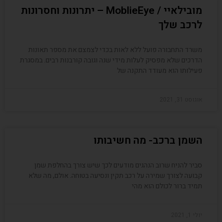
מובילאיי / MoblieEye – יתרונות וחסרונות
לרכב שלך
משרד התחבורה פועל ללא לאות בכדי לצמצם את מספר תאונות
הדרכים שלא מפסיק לעלות מידי שנה וגובה קורבנות רבים. במסגרת
פעילותו הוא מעודד התקנה של
אוגוסט 31, 2021
השמן ברכב- מה חשיבותו
סביר להניח שרוב הנהגים מודעים לכך שיש צורך בהחלפת שמן
קבועה לצורך שמירה על רכב תקין ונסיעה בטוחה. אולם, מה שלא
תמיד ברור לכולם הוא מהי
יולי 1, 2021