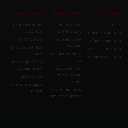
אודות החברה
טיפים ומאמרים
הצהרת נגישות
אודות
מערכות בטיחות
ציוד שכדאי להחזיק
ברכבים חדישים
תמיד ברכב
מוסך מאזדה בירושלים
איך להימנע מטסט
הכן רכבך לחורף
מוסך קאיה בירושלים
חוזר לרכב?
תקלות נפוצות במזגן
מוסך טויוטה בירושלים
רכישת רכב ראשון לנהג
הרכב
מוסך הונדה בירושלים
צעיר
טיפול מוסך בירושלים
רעידות בהגה בעת
– עלות שעת עבודה
הנהיגה – סיבות
מוסך בתלפיות
וטיפול
תקנון האתר ומדיניות
שירותי מוסך מוזלים
פרטיות
לסטודנטים בירושלים
פ
י
י