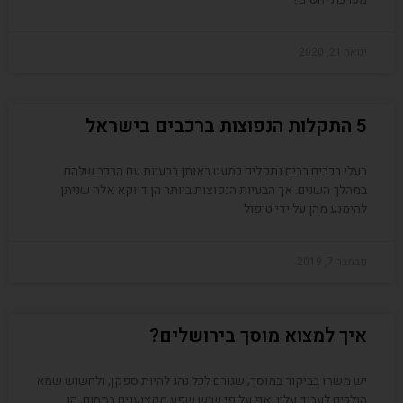
ינואר 21, 2020
5 התקלות הנפוצות ברכבים בישראל
בעלי רכבים רבים נתקלים כמעט באותן בבעיות עם הרכב שלהם
במהלך השנים. אך הבעיות הנפוצות ביותר הן דווקא אלה שניתן
להימנע מהן על ידי טיפול
נובמבר 7, 2019
איך למצוא מוסך בירושלים?
יש משהו בביקור במוסך, שגורם לכל נהג להיות ספקן, ולחשוש שמא
הולכים לעבוד עליו. אף על פי שיש שפע מקצוענים בתחום, הן