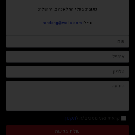
כתובת: בעלי המלאכה 2, ירושלים
מייל:
randang@walla.com
קראתי ואני מסכים/ה ל
תקנון
שלח בקשה