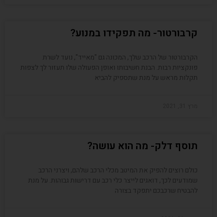
קרבורטור- מה תפקידו במנוע?
הקרבורטור של הרכב שלך, המכונה גם "מאייד", נועד לשרת
פונקציות רבות. הבנת חשיבותו ואופן הפעולה שלו תעזור לך לצפות
תקלות מראש על מנת שתספיק להביא
מרץ 31, 2021
תוסף דלק- מה הוא עושה?
כולם רוצים להפיק את המיטב מכלי הרכב שלהם, ויצרני הרכב
שמודעים לכך, דואגים לייצר כלי רכב עם דרישות גבוהות. על מנת
להבטיח שרכבכם יתפקד בצורה