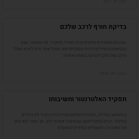
ינואר 31, 2021
בדיקת חורף לרכב שלכם
הערבים מחשיכים מוקדם ומזג האוויר מתקרר, מה שאומר שגם
הכבישים מתחילים להיות מסוכנים יותר ושכל אחד חייב לוודא שכלי
הרכב שלו מוכן לנסיעה בטוחה ואמינה
נובמבר 30, 2020
תפקיד האלטרנטור וחשיבותו
בהתחשב בגודלה, המכונית שלכם נעזרת ברכיבים די לא גדולים
במיוחד. רבים נוטים לחשוב שהמצבר אחראי לכך, אך בעוד הוא נותן
את האנרגיה החשמלית החיונית להפעלת