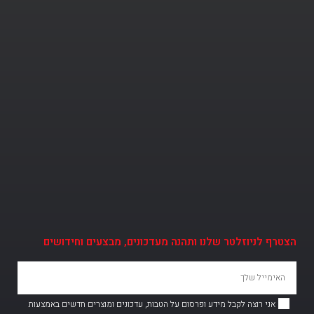
י
י
ס
ב
ו
ק
ש
ל
מ
ו
ס
ך
הצטרף לניוזלטר שלנו ותהנה מעדכונים, מבצעים וחידושים
ר
א
נ
אני רוצה לקבל מידע ופרסום על הטבות, עדכונים ומוצרים חדשים באמצעות
ד