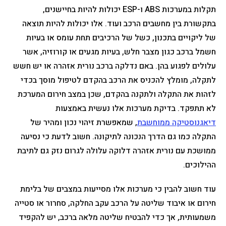
תקלות במערכות ABS ו-ESP יכולות להיות בחיישנים,
בתקשורת בין מחשבים הרכב ועוד. אלו יכולות להיות תוצאה
של ליקויים בתכנון, כשל של הרכיבים תחת עומס או בעיות
חשמל ברכב כגון מצבר חלש, בעיות מגעים או קורוזיה, אשר
עלולים לפגוע בהן. באם נדלקה ברכב נורית אזהרה או יש חשש
לתקלה, מומלץ להכניס את הרכב בהקדם לטיפול מוסך בכדי
לזהות את התקלה ולתקנה בהקדם, שכן במצב חירום המערכת
לא תתפקד. בדיקת מערכות אלו נעשית באמצעות
דיאגנוסטיקה ממוחשבת
, שמאפשרת זיהוי נכון ומהיר של
התקלה כמו גם הדרך הנכונה לתיקונה. חשוב לדעת כי נסיעה
ממושכת עם נורית אזהרה דלוקה עלולה לגרום נזק גם לתיבת
ההילוכים.
עוד חשוב להבין כי מערכות אלו מסייעות במצבים של בלימת
חירום או איבוד שליטה על הרכב עקב החלקה, סחרור או סטייה
משמעותית, אך כדי להבטיח שליטה מלאה ברכב, יש להקפיד