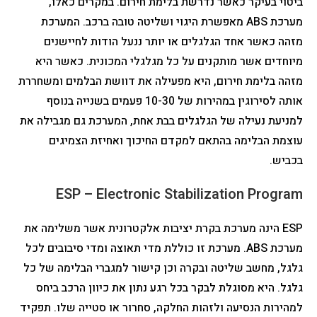
ביטוי בעיקר כאשר נדרשת בלימת חירום. במקרים כאלו,
מערכת ABS מאפשרת היגוי ושליטה טובה ברכב. המערכת
מזהה כאשר אחד הגלגלים או יותר ננעל הודות לחיישנים
מיוחדים אשר מותקנים על כל מגלגלי המכונית. כאשר היא
מזהה בלימת חירום, היא מפעילה את דוושת הבלמים ומשחררת
אותה לסירוגין במהירות של 10-30 פעמים בשנייה בנוסף
למניעת נעילה של הגלגלים בבת אחת, המערכת גם מגבילה את
עוצמת הבלימה בהתאם למקדם החיכוך ואחיזת הצמיגים
בכביש.
ESP – Electronic Stabilization Program
ESP הינה מערכת בקרת יציבות אלקטרונית אשר משלימה את
מערכת ABS. מערכת זו כוללת מדי תאוצה ומדי סיבובים לכל
גלגל, מחשב שליטה ובקרה וכן קישור למגברי הבלימה של כל
גלגל. היא מסוגלת לבקר בכל רגע נתון את כיוון הרכב ביחס
למהירות הנסיעה ולזהות החלקה, סחרור או סטייה שלו. תפקיד