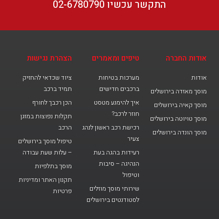
התקשר עכשיו 02-6780790
אודות החברה
טיפים ומאמרים
הצהרת נגישות
אודות
מערכות בטיחות
ציוד שכדאי להחזיק
ברכבים חדישים
תמיד ברכב
מוסך מאזדה בירושלים
איך להימנע מטסט
הכן רכבך לחורף
מוסך קאיה בירושלים
חוזר לרכב?
תקלות נפוצות במזגן
מוסך טויוטה בירושלים
רכישת רכב ראשון לנהג
הרכב
מוסך הונדה בירושלים
צעיר
טיפול מוסך בירושלים
רעידות בהגה בעת
– עלות שעת עבודה
הנהיגה – סיבות
מוסך בתלפיות
וטיפול
תקנון האתר ומדיניות
שירותי מוסך מוזלים
פרטיות
לסטודנטים בירושלים
פ