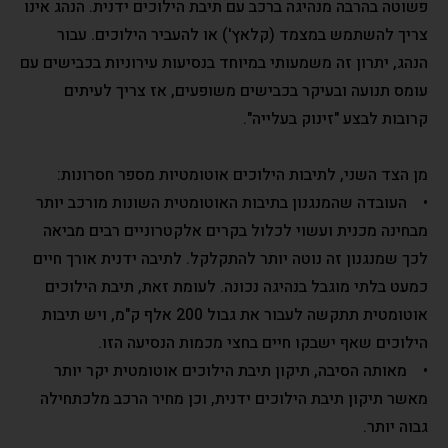
פשוטה בהרבה מנהיגה ברכב עם תיבת הילוכים ידנית. הנהג אינו
צריך להשתמש במצמד (קלאץ') או להעביר הילוכים. עבור
הנהג, יתרון זה משמעותי במיוחד בנסיעות עירוניות בכבישים עם
עומס תנועה ובעיקר בכבישים משופעים, אז צריך לעיתים
קרובות לבצע "זינוק בעלייה".
מן הצד השני, לתיבות הילוכים אוטומטיות מספר חסרונות:
• העובדה שהמנגנון בתיבות האוטומטית השונות מורכב יותר
מבחינה מכנית ועשוי לכלול בקרים אלקטרוניים רבים מביאה
לכך שמנגנון זה נוטה יותר להתקלקל. לתיבה ידנית אורך חיים
כמעט בלתי מוגבל בנהיגה נכונה. לעומת זאת, תיבת הילוכים
אוטומטית תתקשה לעבור את גבול 200 אלף ק"מ, ויש תיבות
הילוכים שאף ישבקו חיים בחצי מכמות הנסיעה הזו.
• מאותה הסיבה, תיקון תיבת הילוכים אוטומטית יקר יותר
מאשר תיקון תיבת הילוכים ידנית, וכן מחיר הרכב מלכתחילה
גבוה יותר.