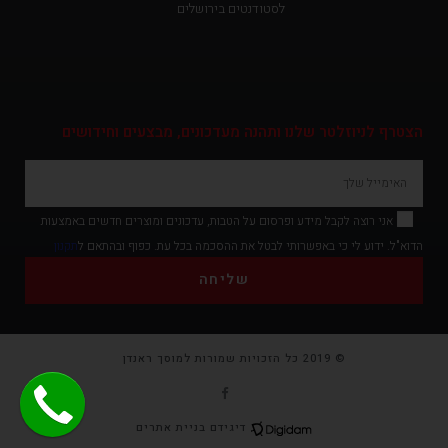
לסטודנטים בירושלים
פ
י
י
ס
הצטרף לניוזלטר שלנו ותהנה מעדכונים, מבצעים וחידושים
ב
ו
ק
אני רוצה לקבל מידע ופרסום על הטבות, עדכונים ומוצרים חדשים באמצעות
ש
הדוא"ל. ידוע לי כי באפשרותי לבטל את ההסכמה בכל עת. כפוף ובהתאם ל
תקנון
ל
שליחה
מ
ו
ס
© 2019 כל הזכויות שמורות למוסך ראנדן
ך
ר
דיגידם בניית אתרים
א