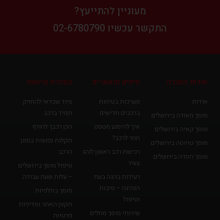
מעוניין להתייעץ?
התקשר עכשיו 02-6780790
אודות החברה
טיפים ומאמרים
הצהרת נגישות
אודות
מערכות בטיחות
ציוד שכדאי להחזיק
ברכבים חדישים
תמיד ברכב
מוסך מאזדה בירושלים
איך להימנע מטסט
הכן רכבך לחורף
מוסך קאיה בירושלים
חוזר לרכב?
תקלות נפוצות במזגן
מוסך טויוטה בירושלים
רכישת רכב ראשון לנהג
הרכב
מוסך הונדה בירושלים
צעיר
טיפול מוסך בירושלים
רעידות בהגה בעת
– עלות שעת עבודה
הנהיגה – סיבות
מוסך בתלפיות
וטיפול
תקנון האתר ומדיניות
שירותי מוסך מוזלים
פרטיות