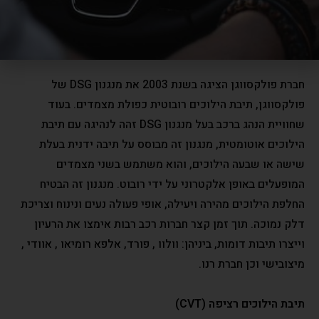
התקינה ברכביה מדגם קורולה תיבת הילוכים רובוטית אשר
נחלה כשלון בישראל, ובתוך שנה היא הוחלפה בתיבה אוטומטית
פשוטה ויעילה.
חברת פולקסווגן הציגה בשנת 2003 את מנגנון DSG של
פולקסווגן, תיבת הילוכים רובוטית כפולת מצמדים. בעוד
שחוויית הנהג ברכב בעל מנגנון DSG זהה לנהיגה עם תיבת
הילוכים אוטומטית, מנגנון זה מבוסס על תיבה ידנית בעלת
שישה או שבעה הילוכים, והוא משתמש בשני מצמדים
המופעלים באופן אלקטרוני על ידי רובוט. מנגנון זה הבטיח
החלפת הילוכים מהירה ויעילה, אופי פעולה נעים ונינוח וצריכת
דלק נמוכה. תוך זמן קצר חברות רכב רבות אימצו את הרעיון
וייצרו תיבות דומות, ביניהן: וולוו , פורד, אלפא רומיאו , אוודי ,
מיצובישי וכן חברת רנו.
תיבת הילוכים רציפה (CVT)