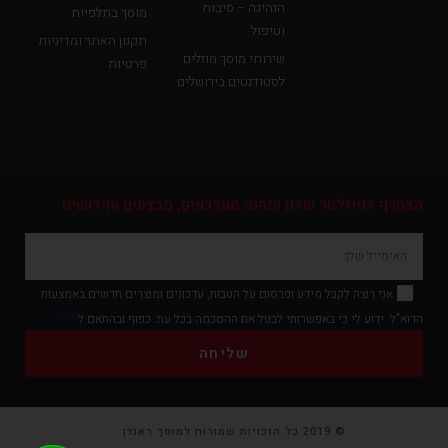
הנהיגה – סיבות
מוסך בתלפיות
וטיפול
תקנון האתר ומדיניות
שירותי מוסך מוזלים
פרטיות
לסטודנטים בירושלים
פ
י
י
ס
הצטרף לניוזלטר שלנו ותהנה מעדכונים, מבצעים וחידושים
ב
ו
ק
אני רוצה לקבל מידע ופרסום על הטבות, עדכונים ומוצרים חדשים באמצעות
ש
הדוא"ל. ידוע לי כי באפשרותי לבטל את ההסכמה בכל עת. כפוף ובהתאם ל
תקנון
ל
שליחה
מ
ו
ס
© 2019 כל הזכויות שמורות למוסך ראנדן