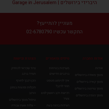
היברידי בירושלים | Garage in Jerusalem
מעוניין להתייעץ?
התקשר עכשיו 02-6780790
אודות החברה
טיפים ומאמרים
הצהרת נגישות
אודות
מערכות בטיחות
ציוד שכדאי להחזיק
ברכבים חדישים
תמיד ברכב
מוסך מאזדה בירושלים
איך להימנע מטסט
הכן רכבך לחורף
מוסך קאיה בירושלים
חוזר לרכב?
תקלות נפוצות במזגן
מוסך טויוטה בירושלים
רכישת רכב ראשון לנהג
הרכב
מוסך הונדה בירושלים
צעיר
טיפול מוסך בירושלים
רעידות בהגה בעת
– עלות שעת עבודה