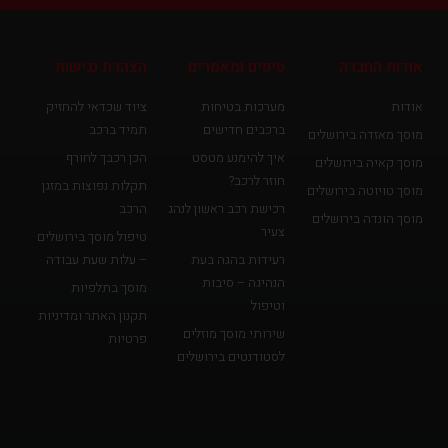
אודות החברה
טיפים ומאמרים
הצהרת נגישות
אודות
מערכות בטיחות
ציוד שכדאי להחזיק
ברכבים חדישים
תמיד ברכב
מוסך מאזדה בירושלים
איך להימנע מטסט
הכן רכבך לחורף
מוסך קאיה בירושלים
חוזר לרכב?
תקלות נפוצות במזגן
מוסך טויוטה בירושלים
רכישת רכב ראשון לנהג
הרכב
מוסך הונדה בירושלים
צעיר
טיפול מוסך בירושלים
רעידות בהגה בעת
– עלות שעת עבודה
הנהיגה – סיבות
מוסך בתלפיות
וטיפול
תקנון האתר ומדיניות
שירותי מוסך מוזלים
פרטיות
לסטודנטים בירושלים
פ
י
י