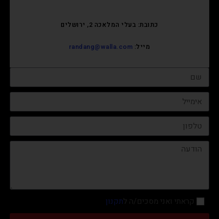
כתובת: בעלי המלאכה 2, ירושלים
מייל:
randang@walla.com
קראתי ואני מסכים/ה ל
תקנון