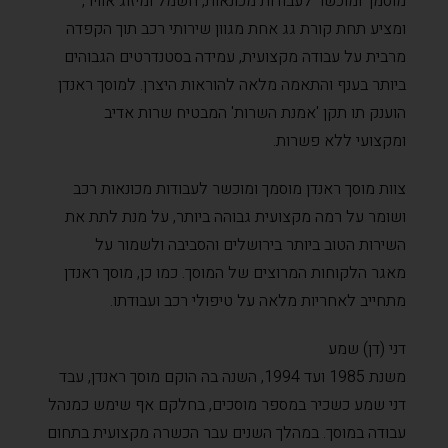
מוסמך ומוכשר לעבודות מכונאות, חשמל ומיזוג אוויר,
ומציע תחת קורת גג אחת מגוון שירותי רכב תוך הקפדה
מרבית על עבודה מקצועית, עמידה בסטנדרטים הגבוהים
ביותר בענף והתאמה מלאה להוראות היצרן. למוסך ראנדן
הוענק תו תקן 'אמנת השרות' המבטיח שרות אדיב
ומקצועי ללא פשרות.
צוות מוסך ראנדן מוסמך ומוכשר לעבודות מכונאות רכב
ושומר על רמה מקצועית גבוהה ביותר, על מנת לתת את
השירות הטוב ביותר בירושלים והסביבה ולשמור על
מאגר הלקוחות המרוצים של המוסך. כמו כן, מוסך ראנדן
מתחייב לאחריות מלאה על טיפולי רכב ועבודתו.
דני (דן) שמע
משנת 1985 ועד 1994, השנה בה הוקם מוסך ראנדן, עבד
דני שמע כשכיר במספר מוסכים, בחלקם אף שימש כמנהל
עבודה במוסך. במהלך השנים עבר הכשרה מקצועית בתחום